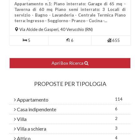
Appartamento n.1: Piano interrato: Garage di 65 mq -
Taverna di 60 mq Piano semi interrato: 3 Locali di
servizio - Bagno - Lavanderia - Centrale Termica Piano
Più Informazioni
terra: Ingresso - Soggiorno - Pranzo - Cucina -...
Via Alcide de Gasperi, 40
Verucchio
(RN)
5
6
655
Apri Box Ricerca
PROPOSTE PER TIPOLOGIA
Appartamento
114
Casa indipendente
6
Villa
2
Villa a schiera
3
Attico
4