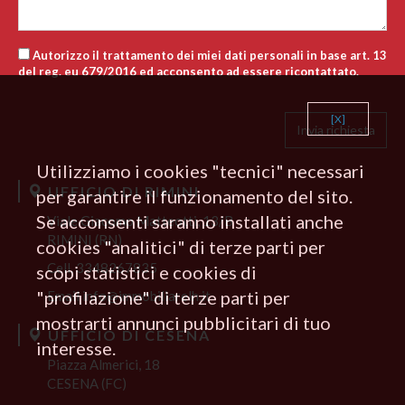
Autorizzo il trattamento dei miei dati personali in base art. 13
del reg. eu 679/2016 ed acconsento ad essere ricontattato.
[X]
Utilizziamo i cookies "tecnici" necessari
UFFICIO DI RIMINI
per garantire il funzionamento del sito.
Se acconsenti saranno installati anche
Viale Giacomo Matteotti, 13/B
RIMINI (RN)
cookies "analitici" di terze parti per
Cell.
3348267835
scopi statistici e cookies di
"profilazione" di terze parti per
Email
info@immobiliarelh.it
mostrarti annunci pubblicitari di tuo
UFFICIO DI CESENA
interesse.
Piazza Almerici, 18
CESENA (FC)