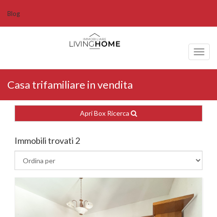
Blog
Toggl
naviga
Casa trifamiliare in vendita
Apri Box Ricerca
Immobili trovati 2