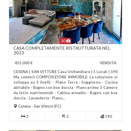
30
CASA COMPLETAMENTE RISTRUTTURATA NEL
2023
455.000 €
VENDITA
CESENA | SAN VITTORE Casa Unifamiliare | 5 Locali | 190
Mq comm.li COMPOSIZIONE IMMOBILE: La soluzione si
sviluppa su 3 livelli: - Piano Terra : Soggiorno - Cucina
abitabile - Bagno con box doccia - Piano primo: 3 Camere
da letto matrimoniali - Cabina armadio - Bagno con box
Più Informazioni
doccia - Lavanderia - Piano...
Cesena
- San Vittore (FC)
3
2
190