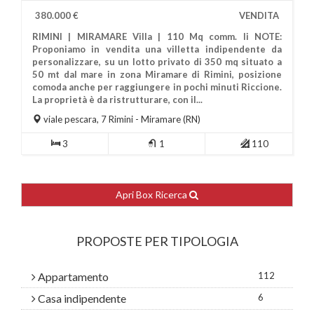
380.000 €
VENDITA
RIMINI | MIRAMARE Villa | 110 Mq comm. li NOTE:
Proponiamo in vendita una villetta indipendente da
personalizzare, su un lotto privato di 350 mq situato a
50 mt dal mare in zona Miramare di Rimini, posizione
comoda anche per raggiungere in pochi minuti Riccione.
Più Informazioni
La proprietà è da ristrutturare, con il...
viale pescara, 7
Rimini
- Miramare (RN)
3
1
110
Apri Box Ricerca
PROPOSTE PER TIPOLOGIA
Appartamento
112
Casa indipendente
6