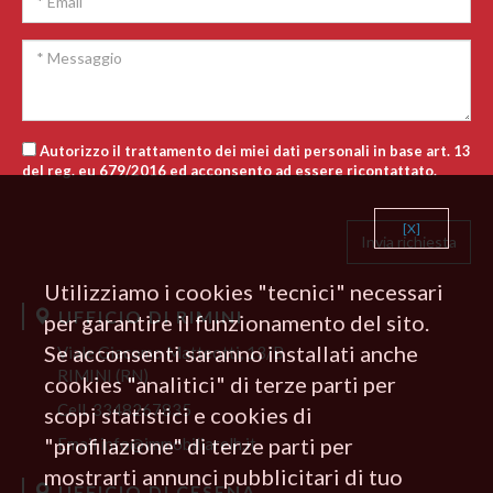
Autorizzo il trattamento dei miei dati personali in base art. 13
del reg. eu 679/2016 ed acconsento ad essere ricontattato.
[X]
Utilizziamo i cookies "tecnici" necessari
UFFICIO DI RIMINI
per garantire il funzionamento del sito.
Se acconsenti saranno installati anche
Viale Giacomo Matteotti, 13/B
RIMINI (RN)
cookies "analitici" di terze parti per
Cell.
3348267835
scopi statistici e cookies di
"profilazione" di terze parti per
Email
info@immobiliarelh.it
mostrarti annunci pubblicitari di tuo
UFFICIO DI CESENA