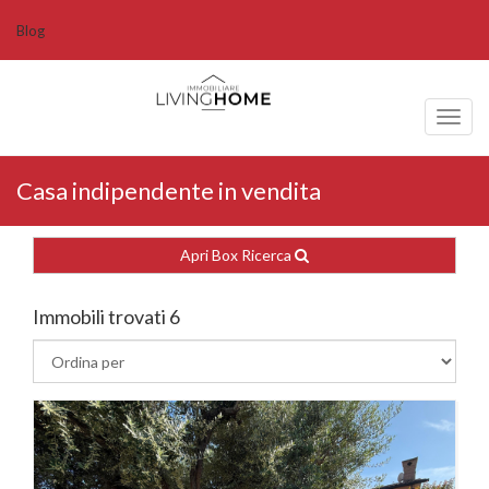
Blog
Toggl
naviga
Casa indipendente in vendita
Apri Box Ricerca
Immobili trovati 6