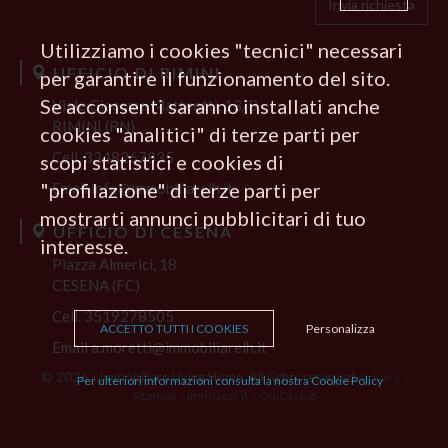
Utilizziamo i cookies "tecnici" necessari
UFFICIO DI RIMINI
per garantire il funzionamento del sito.
Se acconsenti saranno installati anche
Viale Giacomo Matteotti, 13/B
RIMINI (RN)
cookies "analitici" di terze parti per
Cell.
3348267835
scopi statistici e cookies di
"profilazione" di terze parti per
Email
info@immobiliarelh.it
mostrarti annunci pubblicitari di tuo
UFFICIO DI CESENA
interesse.
Piazza Almerici, 18
CESENA (FC)
Cell. 3519278505
ACCETTO TUTTI I COOKIES
Personalizza
Email
a.moretti@immobiliarelh.it
© 2026 - Immobiliare Living Home. All rights reserved.
-
Privacy
Per ulteriori informazioni consulta la nostra Cookie Policy
-
-
Sitemap
immGest.it
QuiCase.it