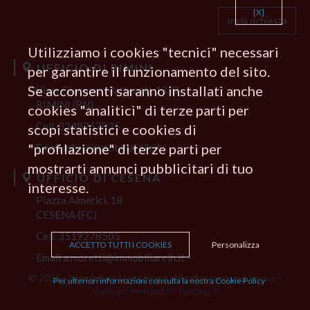
[X]
Utilizziamo i cookies "tecnici" necessari
UFFICIO DI RIMINI
per garantire il funzionamento del sito.
Se acconsenti saranno installati anche
Viale Giacomo Matteotti, 13/B
RIMINI (RN)
cookies "analitici" di terze parti per
Cell.
3348267835
scopi statistici e cookies di
"profilazione" di terze parti per
Email
info@immobiliarelh.it
mostrarti annunci pubblicitari di tuo
UFFICIO DI CESENA
interesse.
Piazza Almerici, 18
CESENA (FC)
Cell. 3519278505
ACCETTO TUTTI I COOKIES
Personalizza
Email
a.moretti@immobiliarelh.it
© 2026 - Immobiliare Living Home. All rights reserved.
-
Privacy
Per ulteriori informazioni consulta la nostra Cookie Policy
-
-
Sitemap
immGest.it
QuiCase.it