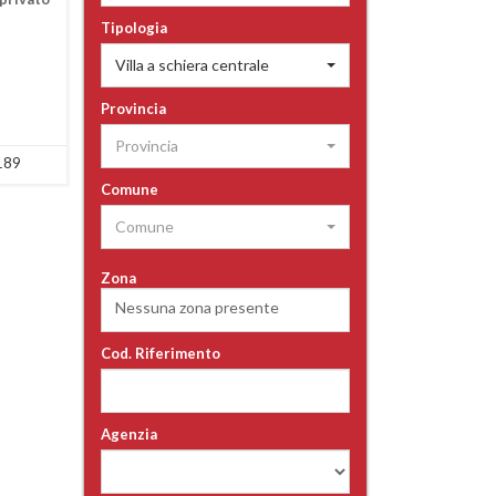
Tipologia
Villa a schiera centrale
Provincia
Provincia
189
Comune
Comune
Zona
Nessuna zona presente
Cod. Riferimento
Agenzia