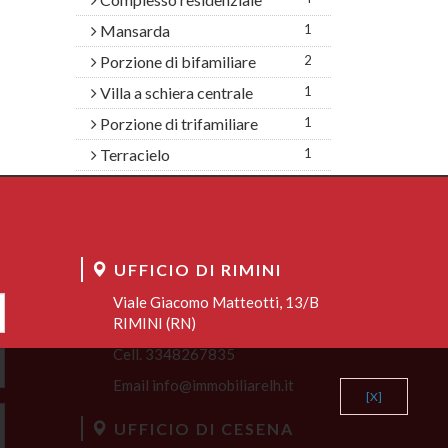
Mansarda
1
Porzione di bifamiliare
2
Villa a schiera centrale
1
Porzione di trifamiliare
1
Terracielo
1
UFFICIO DI RIMINI
Viale Giacomo Matteotti, 13/B
RIMINI (RN)
Cell.
3348267835
Email
info@immobiliarelh.it
[X]
UFFICIO DI CESENA