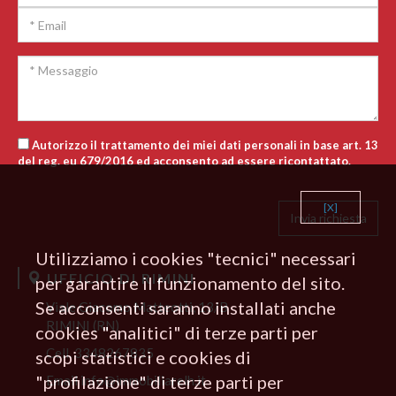
Autorizzo il trattamento dei miei dati personali in base art. 13
del reg. eu 679/2016 ed acconsento ad essere ricontattato.
[X]
Utilizziamo i cookies "tecnici" necessari
UFFICIO DI RIMINI
per garantire il funzionamento del sito.
Se acconsenti saranno installati anche
Viale Giacomo Matteotti, 13/B
RIMINI (RN)
cookies "analitici" di terze parti per
Cell.
3348267835
scopi statistici e cookies di
"profilazione" di terze parti per
Email
info@immobiliarelh.it