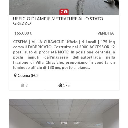
7
UFFICIO DI AMPIE METRATURE ALLO STATO
GREZZO
165.000 €
VENDITA
CESENA | VILLA CHIAVICHE Ufficio | 4 Locali | 175 Mq
comm.li FABBRICATO: Costruito nel 2000 ACCESSORI: 2
posti auto di proprietà NOTE: In posizione centrale, a
pochi minuti dall'ingresso dell'autostrada, nella
frazione di Villa Chiaviche, proponiamo in vendita un
Più Informazioni
luminoso ufficio di 180 mq, posto al piano...
Cesena
(FC)
2
175