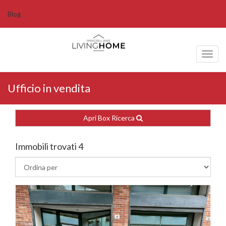
Blog
Toggl
naviga
Ufficio in vendita
Apri Box Ricerca
Immobili trovati 4