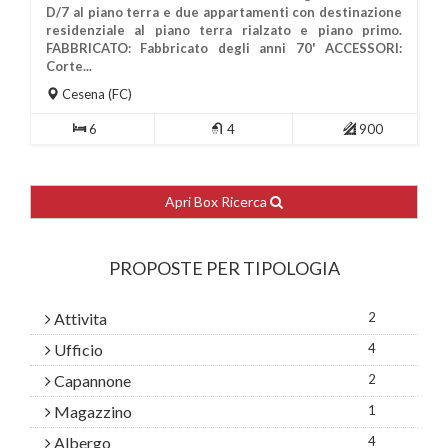
D/7 al piano terra e due appartamenti con destinazione
residenziale al piano terra rialzato e piano primo.
Più Informazioni
FABBRICATO: Fabbricato degli anni 70' ACCESSORI:
Corte...
Cesena
(FC)
6
4
900
Apri Box Ricerca
PROPOSTE PER TIPOLOGIA
Attivita
2
Ufficio
4
Capannone
2
Magazzino
1
Albergo
4