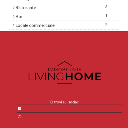
Ristorante
3
Bar
1
Locale commerciale
2
Ci trovi sui social: