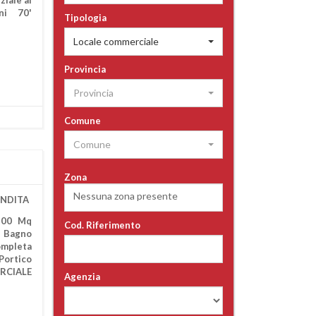
iale al
ni 70'
Tipologia
Locale commerciale
Provincia
Provincia
Comune
Comune
Zona
Nessuna zona presente
ENDITA
 200 Mq
Cod. Riferimento
- Bagno
ompleta
Portico
RCIALE
Agenzia