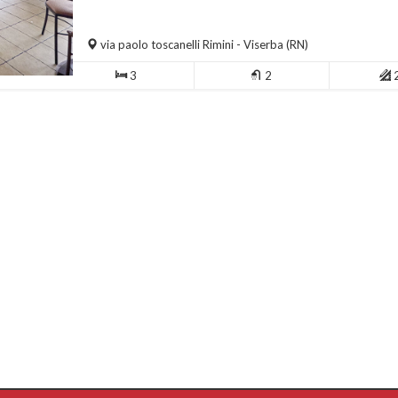
via paolo toscanelli
Rimini
- Viserba (RN)
3
2