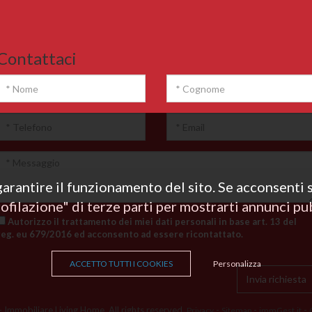
Contattaci
garantire il funzionamento del sito. Se acconsenti s
rofilazione" di terze parti per mostrarti annunci pub
Autorizzo il trattamento dei miei dati personali in base art. 13 del
reg. eu 679/2016 ed acconsento ad essere ricontattato.
ACCETTO TUTTI I COOKIES
Personalizza
 Immobiliare Living Home. All rights reserved.
-
-
-
Privacy
Sitemap
immGest.it