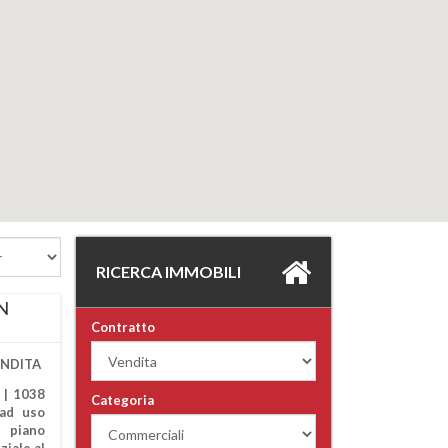
RICERCA IMMOBILI
N
Contratto
ENDITA
 | 1038
Categoria
ad uso
a piano