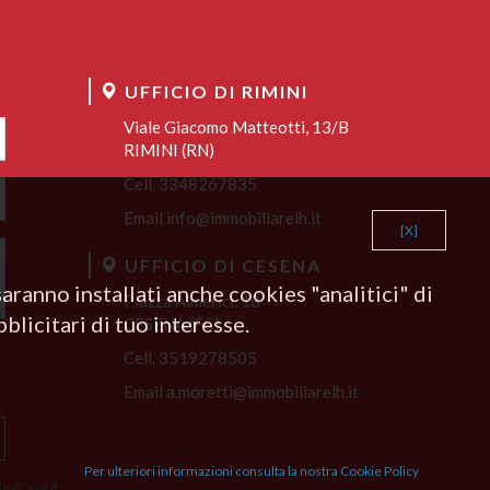
UFFICIO DI RIMINI
Viale Giacomo Matteotti, 13/B
RIMINI (RN)
Cell.
3348267835
Email
info@immobiliarelh.it
[X]
UFFICIO DI CESENA
aranno installati anche cookies "analitici" di
Piazza Almerici, 18
blicitari di tuo interesse.
CESENA (FC)
Cell. 3519278505
Email
a.moretti@immobiliarelh.it
Per ulteriori informazioni consulta la nostra Cookie Policy
QuiCase.it