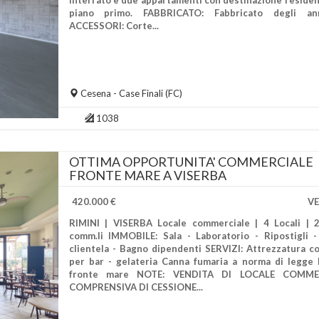
interrato e due appartamenti con destinazione residenz
piano primo. FABBRICATO: Fabbricato degli an
ACCESSORI: Corte...
Cesena
- Case Finali (FC)
1038
OTTIMA OPPORTUNITA' COMMERCIALE
FRONTE MARE A VISERBA
420.000 €
V
RIMINI | VISERBA Locale commerciale | 4 Locali |
comm.li IMMOBILE: Sala - Laboratorio - Ripostigli 
clientela - Bagno dipendenti SERVIZI: Attrezzatura c
per bar - gelateria Canna fumaria a norma di legge 
fronte mare NOTE: VENDITA DI LOCALE COMME
COMPRENSIVA DI CESSIONE...