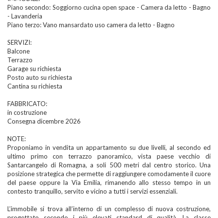
Piano secondo: Soggiorno cucina open space - Camera da letto - Bagno
- Lavanderia
Piano terzo: Vano mansardato uso camera da letto - Bagno
SERVIZI:
Balcone
Terrazzo
Garage su richiesta
Posto auto su richiesta
Cantina su richiesta
FABBRICATO:
in costruzione
Consegna dicembre 2026
NOTE:
Proponiamo in vendita un appartamento su due livelli, al secondo ed
ultimo primo con terrazzo panoramico, vista paese vecchio di
Santarcangelo di Romagna, a soli 500 metri dal centro storico. Una
posizione strategica che permette di raggiungere comodamente il cuore
del paese oppure la Via Emilia, rimanendo allo stesso tempo in un
contesto tranquillo, servito e vicino a tutti i servizi essenziali.
L’immobile si trova all’interno di un complesso di nuova costruzione,
progettato secondo i più elevati standard di qualità. La classe