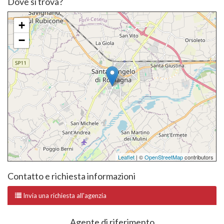
Dove si trova?
+
−
Leaflet
| ©
OpenStreetMap
contributors
Contatto e richiesta informazioni
Invia una richiesta all'agenzia
Agente di riferimento