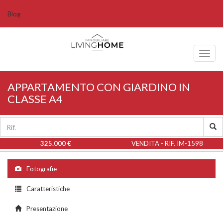
Blog
Toggl
naviga
APPARTAMENTO CON GIARDINO IN
CLASSE A4
325.000 €
VENDITA - RIF. IM-1598
Fotografie
Caratteristiche
Presentazione