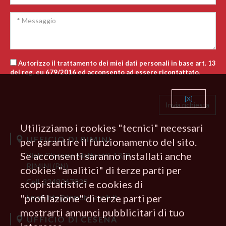
Autorizzo il trattamento dei miei dati personali in base art. 13
del reg. eu 679/2016 ed acconsento ad essere ricontattato.
[X]
Utilizziamo i cookies "tecnici" necessari
UFFICIO DI RIMINI
per garantire il funzionamento del sito.
Se acconsenti saranno installati anche
Viale Giacomo Matteotti, 13/B
RIMINI (RN)
cookies "analitici" di terze parti per
Cell.
3348267835
scopi statistici e cookies di
"profilazione" di terze parti per
Email
info@immobiliarelh.it
mostrarti annunci pubblicitari di tuo
UFFICIO DI CESENA