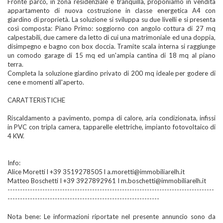
Fronte parco, in zona residenziale e tranquilla, proponiamo in vendita
appartamento di nuova costruzione in classe energetica A4 con
giardino di proprietà. La soluzione si sviluppa su due livelli e si presenta
così composta: Piano Primo: soggiorno con angolo cottura di 27 mq
calpestabili, due camere da letto di cui una matrimoniale ed una doppia,
disimpegno e bagno con box doccia. Tramite scala interna si raggiunge
un comodo garage di 15 mq ed un'ampia cantina di 18 mq al piano
terra.
Completa la soluzione giardino privato di 200 mq ideale per godere di
cene e momenti all'aperto.
CARATTERISTICHE
Riscaldamento a pavimento, pompa di calore, aria condizionata, infissi
in PVC con tripla camera, tapparelle elettriche, impianto fotovoltaico di
4 KW.
Info:
Alice Moretti l +39 3519278505 l a.moretti@immobiliarelh.it
Matteo Boschetti I +39 3927892961 I m.boschetti@immobiliarelh.it
-----------------------------------------------------------------------------------
-------------------------------------------------------------
Nota bene: Le informazioni riportate nel presente annuncio sono da