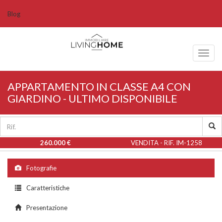
Blog
Toggl
naviga
APPARTAMENTO IN CLASSE A4 CON
GIARDINO - ULTIMO DISPONIBILE
260.000 €
VENDITA - RIF. IM-1258
Fotografie
Caratteristiche
Presentazione