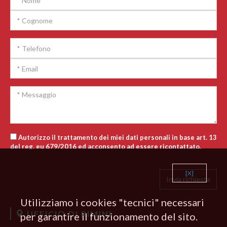
Autorizzo il trattamento dei miei dati personali in base art. 13
del reg. eu 679/2016 ed acconsento ad essere ricontattato.
[X]
Utilizziamo i cookies "tecnici" necessari
UFFICIO DI RIMINI
per garantire il funzionamento del sito.