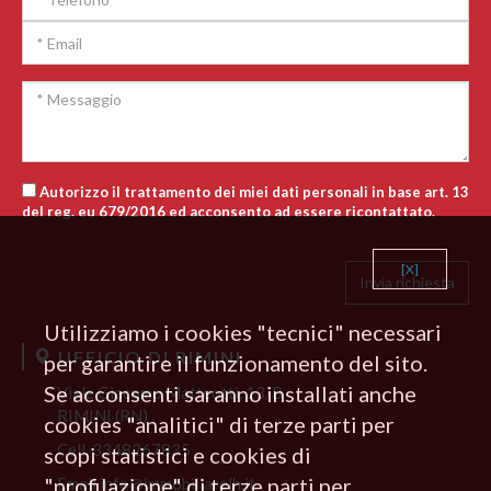
Autorizzo il trattamento dei miei dati personali in base art. 13
del reg. eu 679/2016 ed acconsento ad essere ricontattato.
[X]
Utilizziamo i cookies "tecnici" necessari
UFFICIO DI RIMINI
per garantire il funzionamento del sito.
Se acconsenti saranno installati anche
Viale Giacomo Matteotti, 13/B
RIMINI (RN)
cookies "analitici" di terze parti per
Cell.
3348267835
scopi statistici e cookies di
"profilazione" di terze parti per
Email
info@immobiliarelh.it