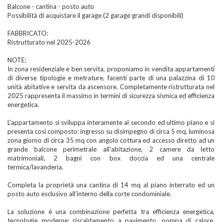
Balcone - cantina - posto auto
Possibilità di acquistare il garage (2 garage grandi disponibili)
FABBRICATO:
Ristrutturato nel 2025-2026
NOTE:
In zona residenziale e ben servita, proponiamo in vendita appartamenti
di diverse tipologie e metrature, facenti parte di una palazzina di 10
unità abitative e servita da ascensore. Completamente ristrutturata nel
2025 rappresenta il massimo in termini di sicurezza sismica ed efficienza
energetica.
L'appartamento si sviluppa interamente al secondo ed ultimo piano e si
presenta così composto: ingresso su disimpegno di circa 5 mq, luminosa
zona giorno di circa 35 mq con angolo cottura ed accesso diretto ad un
grande balcone perimetrale all'abitazione, 2 camere da letto
matrimoniali, 2 bagni con box doccia ed una centrale
termica/lavanderia.
Completa la proprietà una cantina di 14 mq al piano interrato ed un
posto auto esclusivo all'interno della corte condominiale.
La soluzione è una combinazione perfetta tra efficienza energetica,
tecnologie moderne: riscaldamento a pavimento, pompa di calore,