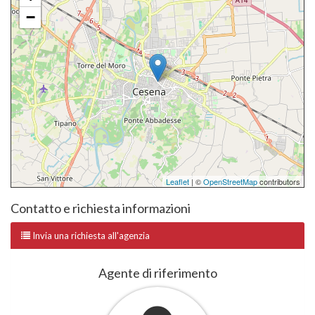
−
Leaflet
| ©
OpenStreetMap
contributors
Contatto e richiesta informazioni
Invia una richiesta all'agenzia
Agente di riferimento