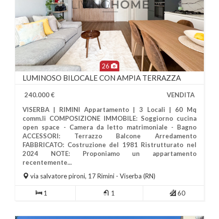
26
LUMINOSO BILOCALE CON AMPIA TERRAZZA
240.000 €
VENDITA
VISERBA | RIMINI Appartamento | 3 Locali | 60 Mq
comm.li COMPOSIZIONE IMMOBILE: Soggiorno cucina
open space - Camera da letto matrimoniale - Bagno
ACCESSORI: Terrazzo Balcone Arredamento
FABBRICATO: Costruzione del 1981 Ristrutturato nel
Più Informazioni
2024 NOTE: Proponiamo un appartamento
recentemente...
via salvatore pironi, 17
Rimini
- Viserba (RN)
1
1
60