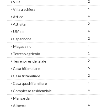
Villa
2
Villa a schiera
4
Attico
4
Attivita
2
Ufficio
4
Capannone
2
Magazzino
1
Terreno agricolo
1
Terreno residenziale
2
Casa bifamiliare
5
Casa trifamiliare
2
Casa quadrifamiliare
1
Complesso residenziale
4
Mansarda
1
Albergo
4