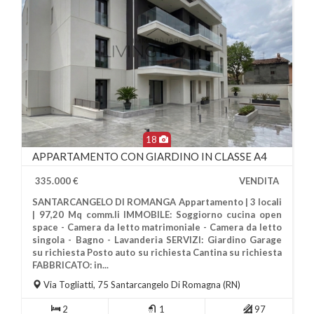
18
APPARTAMENTO CON GIARDINO IN CLASSE A4
335.000 €
VENDITA
SANTARCANGELO DI ROMANGA Appartamento | 3 locali
| 97,20 Mq comm.li IMMOBILE: Soggiorno cucina open
space - Camera da letto matrimoniale - Camera da letto
singola - Bagno - Lavanderia SERVIZI: Giardino Garage
su richiesta Posto auto su richiesta Cantina su richiesta
Più Informazioni
FABBRICATO: in...
Via Togliatti, 75
Santarcangelo Di Romagna
(RN)
2
1
97