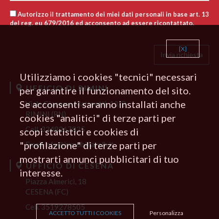
Autorizzo il trattamento dei miei dati personali in base art. 13
del reg. eu 679/2016 ed acconsento ad essere ricontattato.
[X]
Utilizziamo i cookies "tecnici" necessari
UFFICIO DI RIMINI
per garantire il funzionamento del sito.
Se acconsenti saranno installati anche
Viale Giacomo Matteotti, 13/B
RIMINI (RN)
cookies "analitici" di terze parti per
Cell.
3348267835
scopi statistici e cookies di
"profilazione" di terze parti per
Email
info@immobiliarelh.it
mostrarti annunci pubblicitari di tuo
UFFICIO DI CESENA
interesse.
Piazza Almerici, 18
CESENA (FC)
Cell. 3519278505
ACCETTO TUTTI I COOKIES
Personalizza