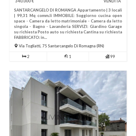
340.000 €
VENDITA
SANTARCANGELO DI ROMANGA Appartamento | 3 locali
| 99,31 Mq comm.li IMMOBILE: Soggiorno cucina open
space - Camera da letto matrimoniale - Camera da letto
singola - Bagno - Lavanderia SERVIZI: Giardino Garage
su richiesta Posto auto su richiesta Cantina su richiesta
Più Informazioni
FABBRICATO: in...
Via Togliatti, 75
Santarcangelo Di Romagna
(RN)
2
1
99