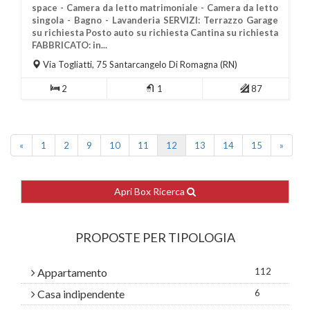
space - Camera da letto matrimoniale - Camera da letto
singola - Bagno - Lavanderia SERVIZI: Terrazzo Garage
su richiesta Posto auto su richiesta Cantina su richiesta
Più Informazioni
FABBRICATO: in...
Via Togliatti, 75
Santarcangelo Di Romagna
(RN)
2
1
87
«
1
2
9
10
11
12
13
14
15
»
Apri Box Ricerca
PROPOSTE PER TIPOLOGIA
Appartamento
112
Casa indipendente
6