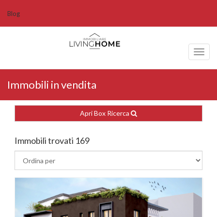
Blog
Toggl
naviga
Immobili in vendita
Apri Box Ricerca
Immobili trovati 169